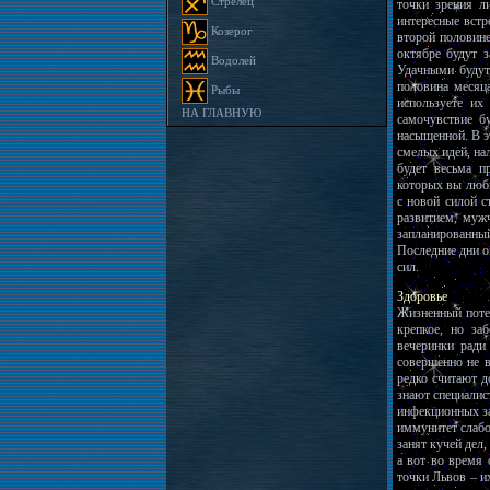
Стрелец
точки зрения л
интересные встр
Козерог
второй половин
октябре будут 
Водолей
Удачными будут
половина месяц
Рыбы
используете их
НА ГЛАВНУЮ
самочувствие б
насыщенной. В э
смелых идей, на
будет весьма п
которых вы люби
с новой силой 
развитием, муж
запланированны
Последние дни о
сил.
Здоровье
Жизненный потен
крепкое, но за
вечеринки ради
совершенно не в
редко считают д
знают специалис
инфекционных за
иммунитет слабо
занят кучей дел,
а вот во время 
точки Львов – и