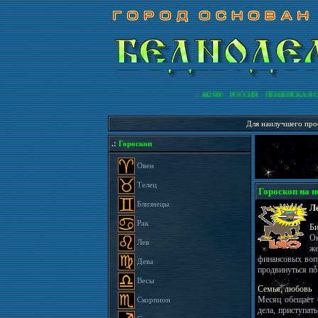
.: 442600 : РОССИЯ : ПЕНЗЕНСКАЯ О
Для наилучшего прос
.:
Гороскоп
Овен
Телец
Гороскоп на не
Близнецы
Ле
Рак
Би
Ок
Лев
ж
финансовых вопр
Дева
продвинуться по
Весы
Семья, любовь
Месяц обещает 
Скорпион
дела, приступат