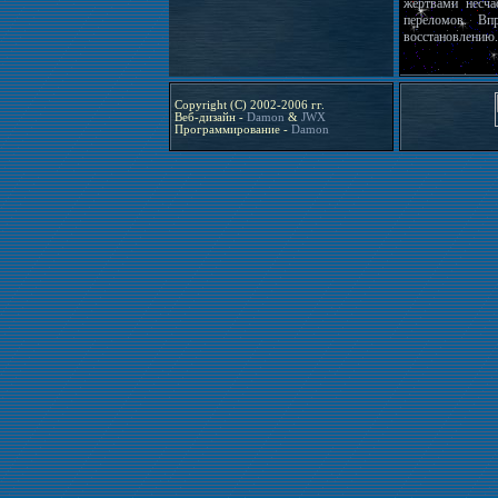
жертвами несч
переломов. Вп
восстановлению.
Copyright (C) 2002-2006 гг.
Веб-дизайн -
Damon
&
JWX
Программирование -
Damon