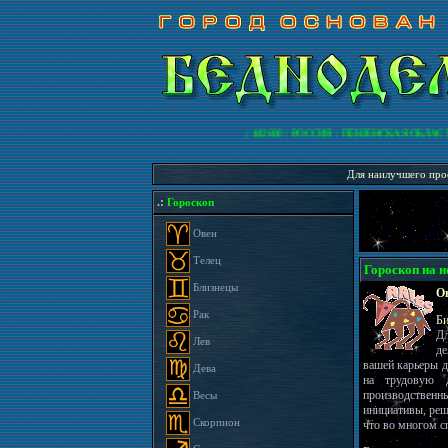
.: 442600 : РОССИЯ : ПЕНЗЕНСКАЯ ОБЛАСТЬ 
Для наилучшего прос
.:
Гороскоп
Овен
Телец
Гороскоп на не
Близнецы
Ов
Рак
Би
Дл
Лев
де
вашей карьеры д
Дева
на трудовую д
производственн
Весы
инициативы, реш
Скорпион
что во многом с