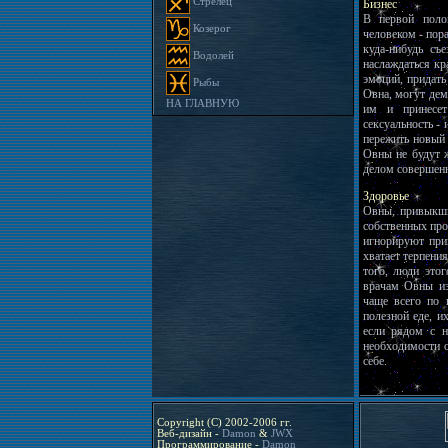
Стрелец
Бизнес
В первой поло
Козерог
человеком - пор
куда-нибудь съ
Водолей
наслаждаться кр
эмоций, придат
Рыбы
Овна, могут дем
НА ГЛАВНУЮ
им и принесет
сексуальность -
пережить новый
Овны не будут ж
делом совершенн
Здоровье
Овны, привыкши
собственных про
игнорируют при
хватает терпени
того, люди это
врачам Овны из
чаще всего по 
полезной еде, и
если рядом с н
необходимости о
себе.
Copyright (C) 2002-2006 гг.
Веб-дизайн -
Damon
&
JWX
Программирование -
Damon